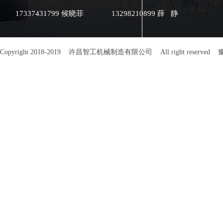
司试机考察，参
智工经营炒货设
17337431799 候晓菲
13298210899 薛 静
着丰富的设备研
炒货机产品经过
证，环保可靠经
加热系统无炭排
Copyright 2018-2019 许昌智工机械制造有限公司 All right reserved
豫
精良的不锈钢制
观、防腐蚀、经
清理，许昌智工
是您从事炒货行
择。 客户的满意，是我们不变
的追求。质量的
不变的信仰！感
智工的支持和信
兴隆，财源广进