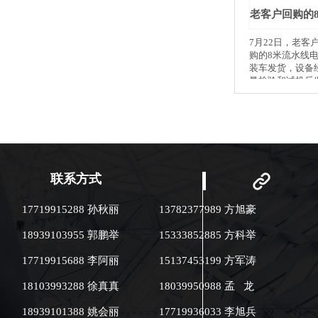
7月22日，老客
购的8米流水线
装车发货，设备
量检验和试机后
备已陆续整齐装
出发，抵达客户
验货查收！ 许昌智工电磁炒货
机炒制五谷杂粮
果、膨化食品和
动化程度非常高
应锅体直接加热
联系方式
度高，食用盐等
循环翻炒，避免
节能环保；强大
17719915288 孙秋丽
13782377989 方旭豪
统，控温精确，
内温度始终保持
18939103955 郭鹏举
15333852885 方科举
力省人工，内置
温度，转速，火
17719915688 李阿丽
15137453199 方军涛
随意调节，操作
适合各种物料的炒制。
18103993288 徐真真
18039950988 孟 龙
销，两年质保，
后，欢迎各位新
18939101388 姚会丽
17719936033 李旭兵