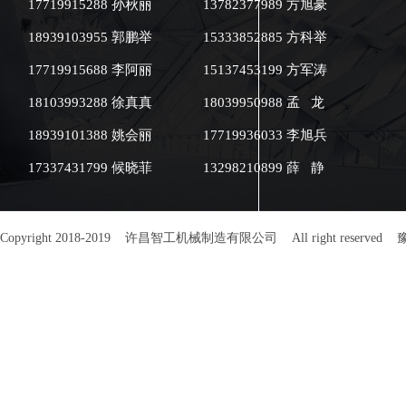
17719915288 孙秋丽
13782377989 方旭豪
18939103955 郭鹏举
15333852885 方科举
17719915688 李阿丽
15137453199 方军涛
18103993288 徐真真
18039950988 孟 龙
18939101388 姚会丽
17719936033 李旭兵
17337431799 候晓菲
13298210899 薛 静
Copyright 2018-2019 许昌智工机械制造有限公司 All right reserved
豫