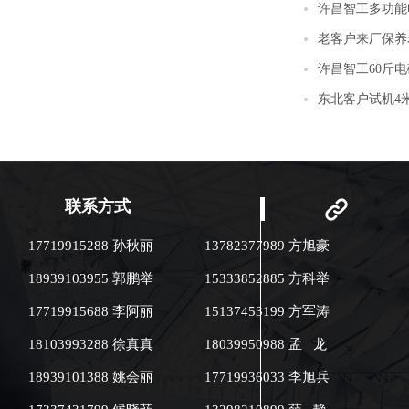
许昌智工多功能
老客户来厂保养
许昌智工60斤
东北客户试机4
联系方式
17719915288 孙秋丽
13782377989 方旭豪
18939103955 郭鹏举
15333852885 方科举
17719915688 李阿丽
15137453199 方军涛
18103993288 徐真真
18039950988 孟 龙
18939101388 姚会丽
17719936033 李旭兵