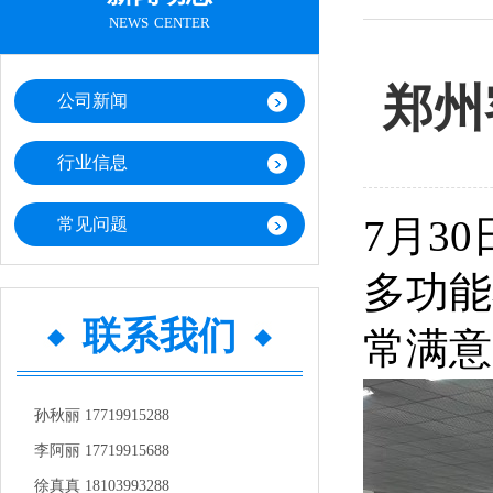
news center
郑州
公司新闻
行业信息
7月3
常见问题
多功能
联系我们
常满意
孙秋丽 17719915288
李阿丽 17719915688
徐真真 18103993288