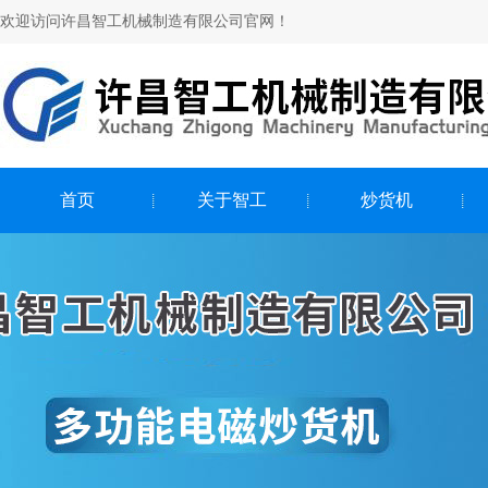
欢迎访问许昌智工机械制造有限公司官网！
首页
关于智工
炒货机