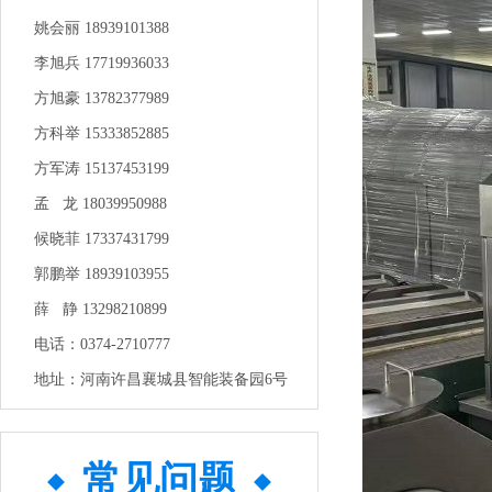
姚会丽 18939101388
李旭兵 17719936033
方旭豪 13782377989
方科举 15333852885
方军涛 15137453199
孟 龙 18039950988
候晓菲 17337431799
郭鹏举 18939103955
薛 静 13298210899
电话：0374-2710777
地址：河南许昌襄城县智能装备园6号
常见问题