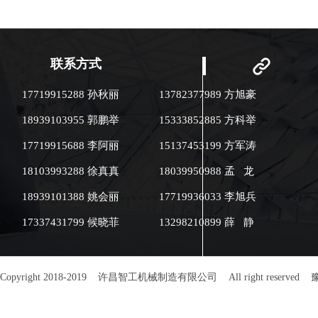
能，不需人工看
后自动预警、关
酯保温材料，保
作业环境热辐射小。 ●坚
可烘烤瓜子、花
联系方式
仁、核桃、杏仁
果等 ●蔬菜业：
17719915288 孙秋丽
13782377989 方旭豪
红萝卜、土豆片、
调味品业：可烘
18939103955 郭鹏举
15333852885 方科举
椒、大茴香、小茴
业：可烘干中药
17719915688 李阿丽
15137453199 方军涛
制。
18103993288 徐真真
18039950988 孟 龙
18939101388 姚会丽
17719936033 李旭兵
17337431799 候晓菲
13298210899 薛 静
Copyright 2018-2019 许昌智工机械制造有限公司 All right reserved
豫