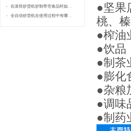
●坚果
在滚筒炒货机炒制带壳食品时如花生等，怎样才能使它的卖相更好
全自动炒货机在使用过程中有哪些注意事项
桃、榛
●
榨油
●
饮品
●
制茶
●
膨化
●
杂粮
●
调味
●制药