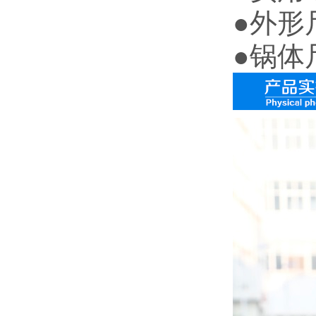
●外形尺
●锅体尺