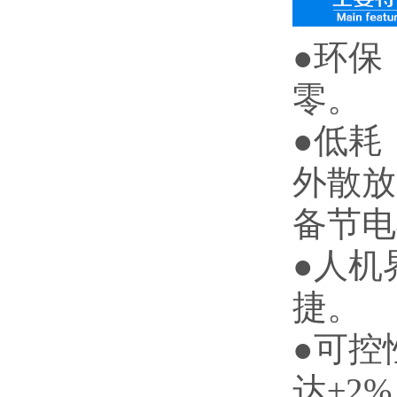
●
环保
零。
●低耗
外散放
备节电
●人机
捷。
●可控
达±2